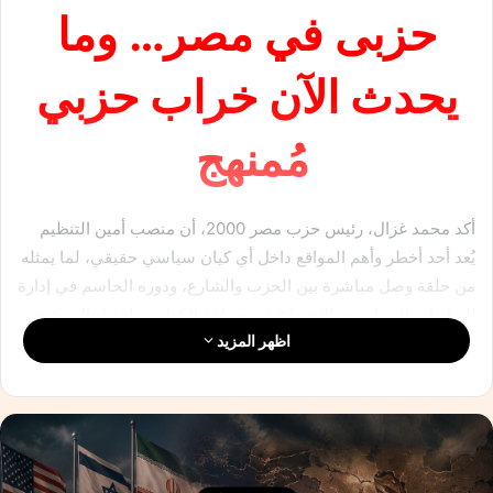
حزبى في مصر… وما
يحدث الآن خراب حزبي
مُمنهج
أكد محمد غزال، رئيس حزب مصر 2000، أن منصب أمين التنظيم
يُعد أحد أخطر وأهم المواقع داخل أي كيان سياسي حقيقي، لما يمثله
من حلقة وصل مباشرة بين الحزب والشارع، ودوره الحاسم في إدارة
التوازنات السياسية والاجتماعية، وصناعة الكوادر، واختيار المرشحين
اظهر المزيد
القادرين على تمثيل المجتمع والدولة في آن واحد.
وأوضح غزال، في تصريحات خاصة، أن التجربة السياسية المصرية
أثبتت عبر مراحلها المختلفة أن أمين التنظيم لم يكن يومًا مجرد
منصب إداري، بل عقلًا سياسيًا وتنظيميًا، وصمام أمان يحدد مسار
الحزب وقدرته على الاستمرار، مشيرًا إلى أن نماذج تاريخية نجحت