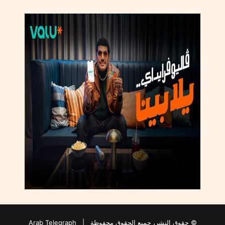
ل
س
ا
ل
ع
ر
ب
ي
ل
ل
ط
ف
و
ل
ة
و
ا
ل
ت
ن
م
© حقوق النشر، جميع الحقوق محفوظة |
Arab Telegraph