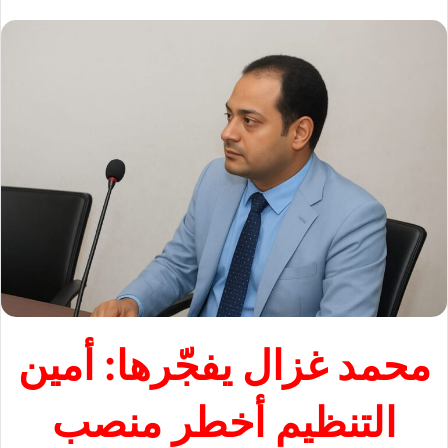
محمد غزال يفجّرها: أمين
التنظيم أخطر منصب