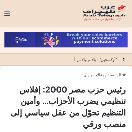
الق
“أوكسجين”.. بالألم والأمل أول عمل درامي يقتحم عالم الحروق ويكشف فلسفة قانون الفقراء (15 حلقة)
الرئيسية
/
مقالات و رأي
رئيس حزب مصر 2000: إفلاس
تنظيمي يضرب الأحزاب… وأمين
التنظيم تحوّل من عقل سياسي إلى
منصب ورقي