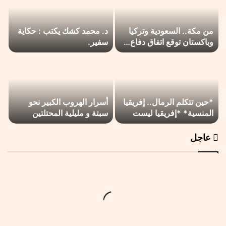
من مكة.. السعودية وتركيا
د. محمد كشك يكتب : حكاية
وباكستان توقع اتفاق دفاع…
سفير.
*حين تتكلم الرمال.. إفريقيا
أسرار الهروب الكبير نحو
المنسية* *إفريقيا ليست
سبتة و مليلية المحتلتين
من…
عاجل