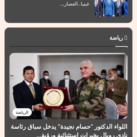
غينيا..العصار…
رياضة
الرياضة
اللواء الدكتور “حسام نجيدة” يدخل سباق رئاسة
نادي رويال بخبرات استثنائية ورؤية…