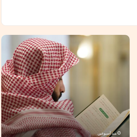
ا
ن
ط
ل
ا
ق
د
و
ر
ة
“
ح
ف
ظ
ا
منذ أسبوعين
ل