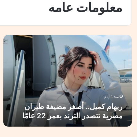
معلومات عامه
ر
ي
ه
ا
م
ك
م
ي
ل
.
منذ 4 أيام
.
ريهام كميل.. أصغر مضيفة طيران
أ
مصرية تتصدر الترند بعمر 22 عامًا
ص
غ
ر
م