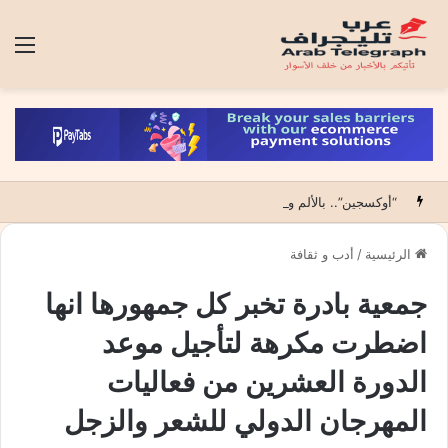
الق
“أوكسجين”.. بالألم والأمل أول عمل درامي يقتحم عالم الحروق ويكشف فلسفة قانون الفقراء (15 حلقة)
الرئيسية
/
أدب و ثقافة
جمعية بادرة تخبر كل جمهورها انها
اضطرت مكرهة لتأجيل موعد
الدورة العشرين من فعاليات
المهرجان الدولي للشعر والزجل