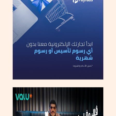
ي
د
ا
ن
ر
أ
س
ا
ع
ل
ى
ع
ق
ب
.