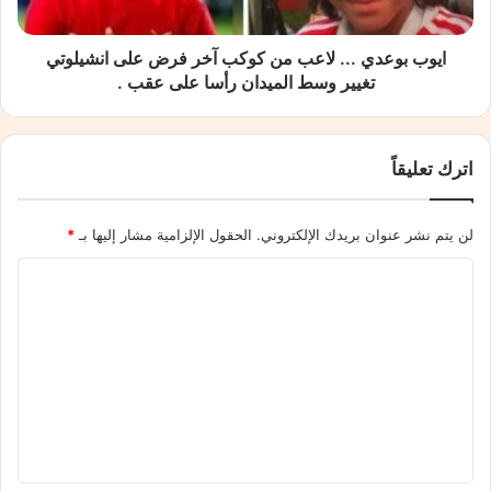
ا
د
ء
ي
ت
.
ايوب بوعدي ... لاعب من كوكب آخر فرض على انشيلوتي
ع
.
تغيير وسط الميدان رأسا على عقب .
و
.
د
ل
م
ا
اترك تعليقاً
ن
ع
ج
ب
د
م
لن يتم نشر عنوان بريدك الإلكتروني.
الحقول الإلزامية مشار إليها بـ
*
ي
ن
د
ك
ا
و
ل
ك
ب
ت
آ
ع
خ
ر
ل
ف
ي
ر
ض
ق