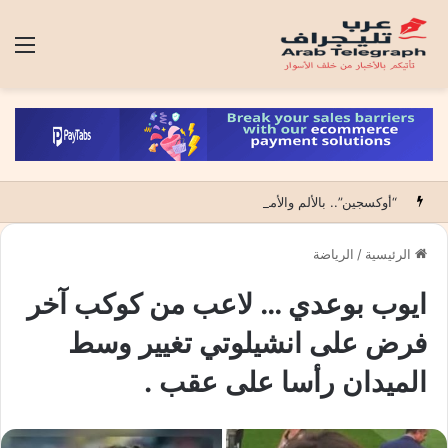
الق
“أوكسجين”.. بالألم والأمل أول عمل درامي يقتحم عالم الحروق ويكشف فلسفة قانون الفقراء (15 حلقة)
الرئيسية
/
الرياضة
ايوب بوعدي … لاعب من كوكب آخر
فرض على انشيلوتي تغيير وسط
الميدان رأسا على عقب .