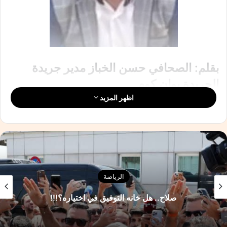
بقلم: الصحافي حسن الخباز مدير جريدة
الجريدة بوان كوم
اظهر المزيد
وصف احدهم مباراة امس قائلا : لأول مرة في التاريخ تلعب البرازيل
امام منتخبينايوب بوعدي … لاعب من كوكب آخر فرض على
انشيلوتي تغيير وسط الميدان رأسا على عقب . في نفس الوقت
وفي مقابلة واحدة :منتخب المغرب ومنتخب بوعدي ” ، فكيف تفاعل
المغاربة مع اداء الطفل ذو 18 سنة ؟
الرياضة
أيوب بوعدي، عمره حاليا 18 سنة فقط، خاض امس ، ومع ذلك خاض
أول مباراة له في كأس العالم أمام البرازيل، لكنه يلعب بثقة نجم كبير
صلاح.. هل خانه التوفيق في اختياره؟!!!
وخبرة سنوات طويلة. ، وكان حضوره قويا في كل أرجاء الملعب ، كما
كانت روحه قتالية بامتياز ، وهذا إن دل على شيء فإنما يدل على أننا