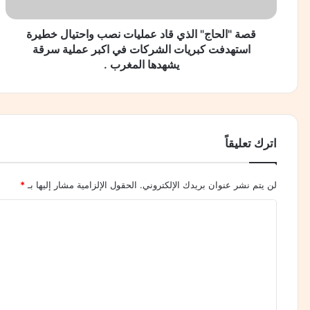
ا
ج
"
قصة "الحاج" الذي قاد عمليات نصب واحتيال خطيرة
منذ أسبوعين
ا
استهدفت كبريات الشركات في اكبر عملية سرقة
الكاتب الصحفي ياسر السجان يهنئ بذكرى ثورة 23 يوليو
ل
يشهدها المغرب .
ذ
ي
ق
منذ 3 أسابيع
ا
بين طموحات البرلمان وواقع جماعة سيدي علال البحراو
د
اترك تعليقاً
ع
م
ل
لن يتم نشر عنوان بريدك الإلكتروني.
الحقول الإلزامية مشار إليها بـ
*
ي
ا
ا
ت
ل
ن
ص
ت
ب
ع
و
ل
ا
ح