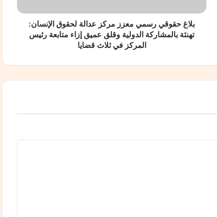
ق
ي
ر
بلاغ حقوقي رسمي معزز مركز عدالة لحقوق الإنسان:
س
تهنئة بالمشاركة الدولية وقلق عميق إزاء متابعة رئيس
م
المركز في ثلاث قضايا
ي
م
ع
ز
ي… من يتحمل مسؤولية الإخفاق؟
ز
م
ر
ك
ز
ع
د
ا
ل
ة
ل
ح
ق