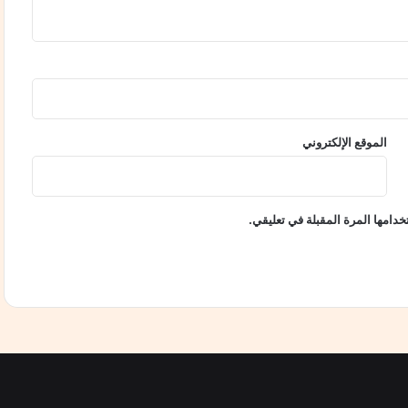
و
ق
ا
ل
إ
ن
س
الموقع الإلكتروني
ا
ن
:
ت
دامها المرة المقبلة في تعليقي.
ه
ن
ئ
ة
ب
ا
ل
م
ش
ا