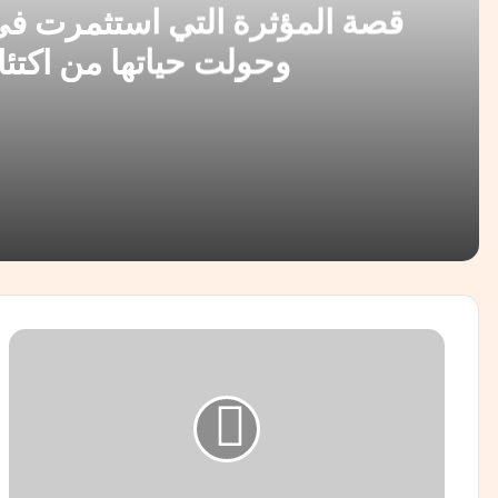
قصة المؤثرة التي استثمرت في 
وحولت حياتها من اكتئ
منذ 6 أيام
قصة المؤثرة التي استثمرت في عزلتها و كسبت منها الملا
منذ أسبوع واحد
أحمد ورانيا في قفص الزوجية
ق
ص
ة
"
ا
منذ أسبوعين
ل
الدكتور أحمد زيادة وزوجته يشارك فى حفل زفاف نجل الك
ح