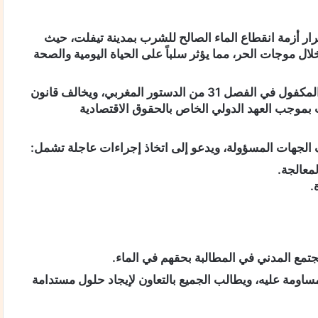
نسان (CJDH) بقلق شديد استمرار أزمة انقطاع الماء الصالح للشرب بمدينة تيفلت، حيث
ال موجات الحر، مما يؤثر سلباً على الحياة اليومية والصحة
يُعتبر هذا الانقطاع انتهاكاً صارخاً للحق الدستوري في الماء، المكفول في الفصل 31 من الدستور المغربي، ويخالف قانون
لية للمغرب بموجب العهد الدولي الخاص بالحقوق الاقتصادية
الجهات المسؤولة، ويدعو إلى اتخاذ إجراءات عاجلة تشمل:
معالجة.
.
تمع المدني في المطالبة بحقهم في الماء.
ساومة عليه، ويطالب الجميع بالتعاون لإيجاد حلول مستدامة