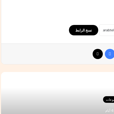
نسخ الرابط
فيسبوك
‫X
التالي
نوعات