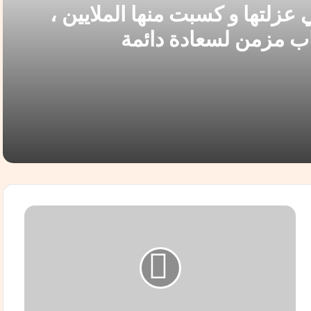
عزلتها و كسبت منها الملايين ،
اب مزمن لسعادة دائمة
يين ، وحولت حياتها من اكتئاب مزمن لسعادة دائمة
ب
ل
ا
غ
ح
ق
ابتن إبراهيم حسن
و