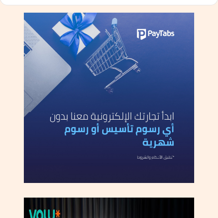
ا
ع
د
ة
ا
ل
د
ع
م