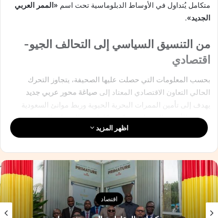
متكامل يُتداول في الأوساط الدبلوماسية تحت اسم
«الممر العربي
الجديد»
.
من التنسيق السياسي إلى التحالف الجيو-
اقتصادي
بحسب المعلومات التي حصلت عليها الصحيفة، يتجاوز التحرك
الحالي التعاون الاقتصادي المعتاد إلى
صياغة محور عربي جديد
يهدف إلى تأمين الممرات البحرية الحيوية وربط موانئ السعودية
ومصر والأردن والسودان بشبكة متكاملة من الممرات التجارية
اظهر المزيد
واللوجستية والطاقة.
وتشير التقديرات إلى أن المشروع يأتي في سياق إعادة ترتيب أوراق
الإقليم بعد التغيّرات العالمية في مسارات التجارة والطاقة، خصوصًا
مع صعود الممرات البديلة لقناة السويس في آسيا الوسطى.
مصادر مصرية رفيعة المستوى أكدت أن «التحالف المصري-
اقتصاد
السعودي يمرّ بمرحلة من
التحرّك الهادئ والعمق الاستراتيجي
، هدفها