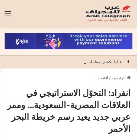
الق
فيلدا يكشف مفاجآت مباراة لبؤات الاطلس ضد الجنوب افريقيات والتي قد تؤهلهن للوصول لكأس العالم
الرئيسية
/
اقتصاد
انفراد: التحوّل الاستراتيجي في
العلاقات المصرية-السعودية… وممر
عربي جديد يعيد رسم خريطة البحر
الأحمر