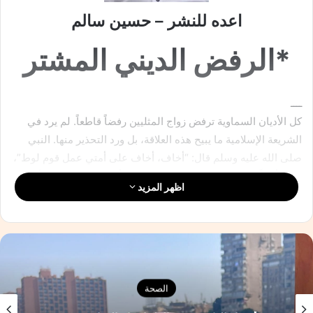
اعده للنشر – حسين سالم
*الرفض الديني المشتر
ــــ
كل الأديان السماوية ترفض زواج المثليين رفضاً قاطعاً. لم يرد في
الشريعة الإسلامية ما يبيح هذه العلاقة، بل ورد التحذير منها. النبي
صلى الله عليه وسلم قال: “أخاف، أخاف على أمتي عمل قوم لوط”،
وقال أيضاً: “لعن الله من عمل قوم لوط”. وأجمعت المذاهب الأربعة
اظهر المزيد
على تحريمها واعتبارها من الكبائر التي تستوجب التعزير أو الحد
حسب التفصيل الفقهي.
الصحة