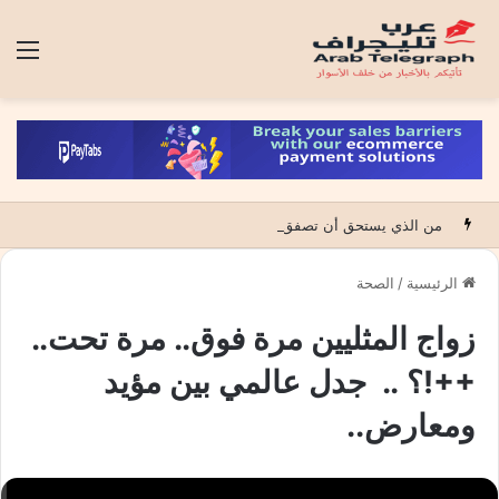
الق
من الذي يستحق أن تصفق له الدولة؟
الرئيسية
/
الصحة
زواج المثليين مرة فوق.. مرة تحت..
++!؟ .. جدل عالمي بين مؤيد
ومعارض..