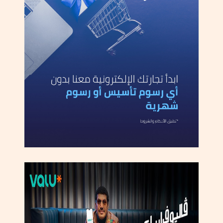
ي
ت
ا
ر
ي
خ
ا
ل
س
ل
س
ل
ة
_قد تنشأ العديد من الآثار الجانبية متفاوتة الخطورة إذا لم يخضع
الطرفين إلى فحوصات ما قبل الزواج في الحالات الآتية:
1.حال الزواج من سيدة تمتلك عامل RH سلبي
عامل الـ RH هو نوع من البروتين موجود على سطح بعض خلايا الدم
الحمراء لدى معظم الناس،يُعد الشخص في هذه الحالة ممتلكًا لـ RH
الإيجابي.أما إذا كان يفتقده يُعد في هذه الحالة RH سلبي.