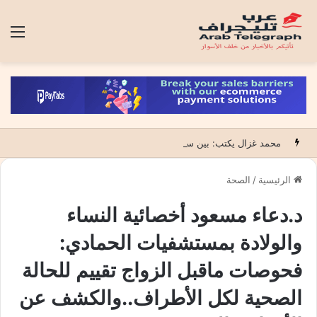
الق
محمد غزال يكتب: بين سد النهضة ومشروعات التوسع الزراعي… كيف حوّلت مصر التحديات المائية إلى فرص استراتيجية؟
الرئيسية
/
الصحة
د.دعاء مسعود أخصائية النساء
والولادة بمستشفيات الحمادي:
فحوصات ماقبل الزواج تقييم للحالة
الصحية لكل الأطراف..والكشف عن