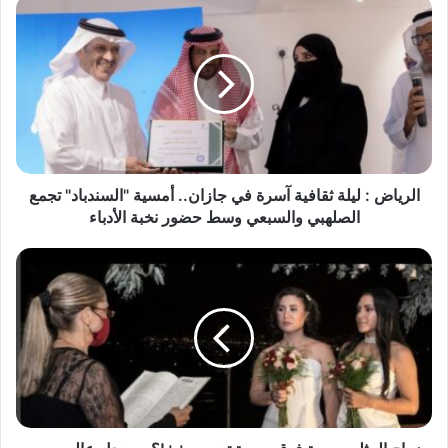
ا
ل
ر
ي
ا
ض
:
ل
ي
ل
الرياض : ليلة ثقافية آسرة في جازان.. أمسية "السندباد" تجمع
ة
الصلهبي والسبعي وسط حضور نخبة الأدباء
ث
ق
ز
ا
و
ف
ا
ي
ج
ة
ا
آ
ل
س
م
ر
ث
ة
ل
ف
ي