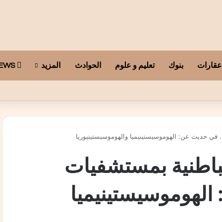
عقارات
بنوك
تعليم و علوم
الحوادث
المزيد
ARAB TELEGRAPH NEWS
في حديث عن: الهوموسيستينيميا والهوموسيستينيوريا
اطنية بمستشفيات
الهوموسيستينيميا