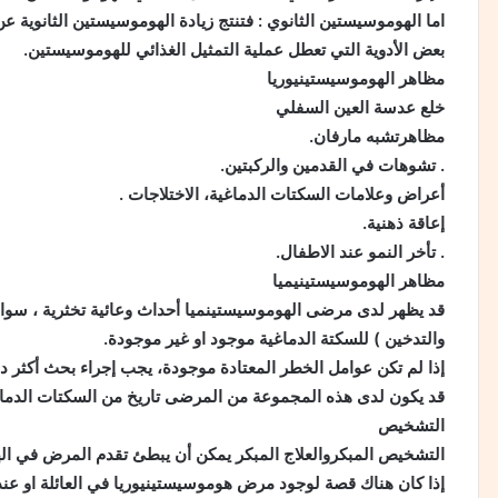
اما الهوموسيستين الثانوي : فتنتج زيادة الهوموسيستين الثانوية 
بعض الأدوية التي تعطل عملية التمثيل الغذائي للهوموسيستين.
مظاهر الهوموسيستينيوريا
خلع عدسة العين السفلي
مظاهرتشبه مارفان.
. تشوهات في القدمين والركبتين.
أعراض وعلامات السكتات الدماغية، الاختلاجات .
إعاقة ذهنية.
. تأخر النمو عند الاطفال.
مظاهر الهوموسيستينيميا
قد يظهر لدى مرضى الهوموسيستينميا أحداث وعائية تخثرية ، سوا
والتدخين ) للسكتة الدماغية موجود او غير موجودة.
إذا لم تكن عوامل الخطر المعتادة موجودة، يجب إجراء بحث أكثر 
قد يكون لدى هذه المجموعة من المرضى تاريخ من السكتات الدماغية
التشخيص
التشخيص المبكروالعلاج المبكر يمكن أن يبطئ تقدم المرض في 
إذا كان هناك قصة لوجود مرض هوموسيستينيوريا في العائلة او عند