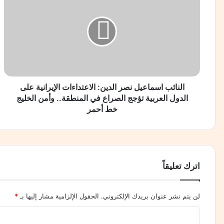
ل
ن
ا
ئ
منذ 3 أسابيع
ب
مستشفى كليوباترا أكتوبر.. صرح طبي متكامل في غرب ال
ا
س
م
ا
النائب اسماعيل نصر الدين: الاعتداءات الإيرانية على
منذ 3 أسابيع
ع
الدول العربية تؤجج الصراع في المنطقة.. وأمن الخليج
احذر الفحوصات الطبية المنزلية المنتشرة على وسائل الت
ي
خط أحمر
ل
ن
ص
زواج المثليين مرة فوق.. مرة تحت.. ++!؟ .. جدل عالمي
ر
ا
اترك تعليقاً
ل
د
ي
لن يتم نشر عنوان بريدك الإلكتروني.
الحقول الإلزامية مشار إليها بـ
*
ن
:
ا
ا