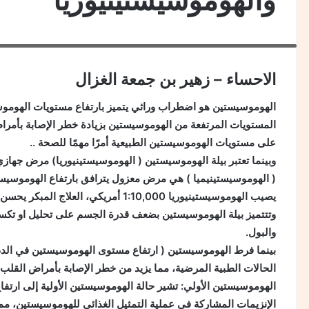
د. محمد طه شمسي باشا أخصائي الأمراض الباطنية بمجموعة مستشفيات الحمادي با
الاحساء – زهير بن جمعة الغزال
الهوموسيستين هو اضطراب وراثي يتميز بارتفاع مستويات الهوموس
المستويات المرتفعة من الهوموسيستين بزيادة خطر الإصابة بأمرا
على مستويات الهوموسيستين الطبيعية أمرًا مهمًا للصحة ..
وبينما تعتبر بيلة الهوموسيستين ( الهوموسيستينيوريا) مرض جها
( الهوموسيستينيميا ) هي مرض معزول يترافق بارتفاع الهوموسيستي
يصيب الهوموسيستينيوريا 1:10,000 أمريكي، العلاج المبكر يحسن الاصابة ويخفض الوفيات
وتتتميز بيلة الهوموسيستين بضعف قدرة الجسم على تحليل او تكس
والبول.
بينما فرط الهوموسيستين ( ارتفاع مستوى الهوموسيستين في الدم 
الحالات الطبية المرضية، مما يزيد من خطر الإصابة بأمراض القلب و
الهوموسيستين الأولي: تشير حالة الهوموسيستين الأولية إلى ارت
الإنزيمات المشاركة في عملية التمثيل الغذائي للهوموسيستين، م