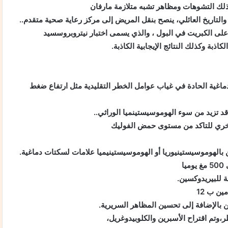
ذلك التشوهات ومظاهر تشبه متلازمة مارفان
لتاريخ العائلي، ينصح بنقل المريض إلى مركز رعاية صحية متقدم..
 على الكبريت في البول ، والذي يسمى اختبار نيتروبروسسيد
لكاذبة وكذلك النتائج الإيجابية الكاذبة.
ماغية الحادة في غياب عوامل الخطر التقليدية مثل ارتفاع ضغط
 قد تزيد من سوء الهوموسيستينميا الوراثي..
 أخري للتاكد من مستوى حمض الفوليك
 بالهوموسيستينيوريا أو الهوموسيستينيميا علامات لسكتات دماغية.
للبيريدوكسين.
ن ب 12
ن بالإضافة إلى تحسين المظاهر السريرية.
ر،وتم اقتراح الأسبرين والكلوبيدوغريل،