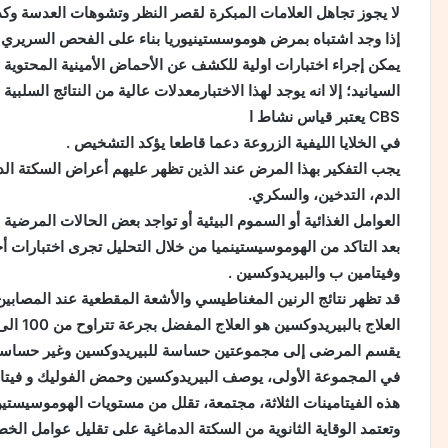
لا يجوز تجاهل العلامات المبكرة لقصر النظر وتشوهات العدسة وك
إذا وجد اشتباه بمرض هوموسستينيوريا بناء على الفحص السريري وا
يمكن إجراء اختبارات اولية للكشف عن الأحماض الأمينية المحتوية
السيانيد؛ إلا انه يوجد لهذا الاختبارمعدلات عالية من النتائج السلبية ا
CBS يعتبر قياس نشاط ا
في الخلايا الليفية الزروعة دعما قاطعا يؤكد التشخيص .
يجب التفكير بهذا المرض عند الذين تظهر عليهم أعراض السكتة الد
الدم، التدخين، والسكري.
العوامل الغذائية أو السموم البيئية أو تواجد بعض الحالات المرضية
بعد التاكد من الهوموسيستينميا من خلال التحليل تجرى اختبارات
وفيتامين ب والبيريدوكسين .
قد تظهر نتائج الرنين المغناطيسي والأشعة المقطعية عند المصابين
العلاج بالبيريدوكسين هو العلاج المفضل بجرعة تتراوح من 100 الى 500 مغ يوميا
يقسم المرضى إلى مجموعتين حساسة للبيريدوكسين وغير حساسة 
في المجموعة الأولى، يوصف البيريدوكسين وحمض الفوليك و فيتامي
هذه الفيتامينات الثلاثة، مجتمعة، تقلل من مستويات الهوموسيستي
وتعتمد الوقاية الثانوية من السكتة الدماغية على تقليل عوامل الخط