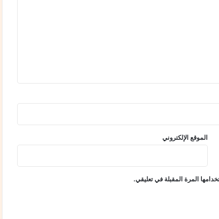
ك
ر
ا
ت
م
ن
ت
خ
ب
ا
ت
ا
ل
الموقع الإلكتروني
ا
و
ل
م
دامها المرة المقبلة في تعليقي.
ب
ي
ا
د