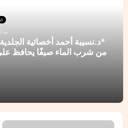
أقرأ 
ال
منذ أ
من شرب الماء صيفًا يحافظ على
والب
منذ أسبوعين
منذ 3 أسابيع
د. أسماء الدكروني : ( الطيبات ام الخبائث ) د. عبد اللطي
ا