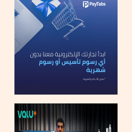
التركيز الأمريكي في وقت كانت تريد واشنطن فيه إدارة عدة جبهات
بالتوازي، منها احتواء الصين اقتصاديا وتكنولوجيًا، وردعها في ملف
تايوان.
في حين أن الصين استغلت اللحظة بذكاء وقرأت المشهد باعتبار أن
الولايات المتحدة غارقة في الشرق الأوسط، وأوروبا منشغلة بالطاقة
وأوكرانيا، والاقتصاد العالمي لا يحتمل حرباً تجارية جديدة، لذلك
تحركت بثقة في ملف المعادن النادرة الأخطر اقتصادياً.
وبيّن سلامة أن تايوان أصبحت قضية أكثر تعقيداً، حيث إنه قبل أزمة
إيران، كانت واشنطن تحاول إبقاء الضغط العسكري والسياسي لردع
بكين، لكن بعد الحرب الأخيرة، ظهرت تساؤلات خطيرة داخل الدوائر
الغربية، حول مدى قدرة واشنطن على التعامل مع ملفين في وقت
واحد.
وتطرقت التساؤلات إلى أولويات واشنطن، وهل هو الشرق الأوسط
أم المحيط الهادئ، ومدى قدرة الولايات المتحدة على خوض حرب