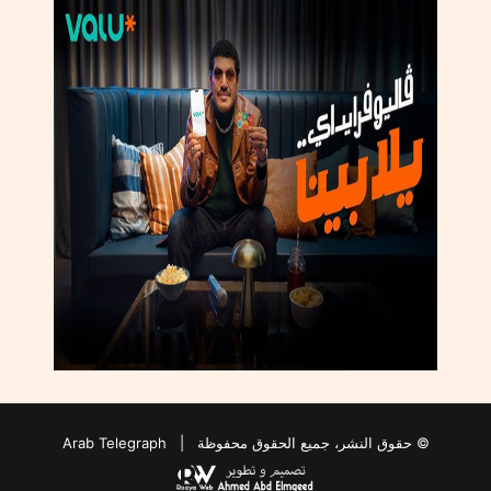
ا
ل
ع
ا
ل
م
ي
ا
ل
ج
د
ي
د
© حقوق النشر، جميع الحقوق محفوظة |
Arab Telegraph