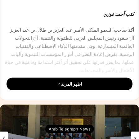
كتب آحمد فوزي
أكد
صاحب السمو الملكي الأمير عبد العزيز بن طلال بن عبد العزيز
آل سعود رئيس المجلس العربي للطفولة والتنمية، أن التحولات
العالمية المتسارعة، وفي مقدمتها الذكاء الاصطناعي والتقنيات
الرقمية، تفرض إعادة النظر في أدوار المؤسسات التنموية وآليات
عملها، بما يعزز قدرتها على تحقيق أثر أكثر استدامة وفاعلية في حياة
الأطفال والأسر والمجتمعات.
جاء ذلك خلال افتتاح أعمال الاجتماع التحضيري للدورة الثانية
اظهر المزيد
والعشرين لمجلس أمناء المجلس العربي للطفولة والتنمية، الذي
عُقد افتراضيًا يوم الثلاثاء 12 مايو 2026، بحضور أعضاء مجلس
الأمناء، وسعادة الأستاذة هدى البكر الأمين العام للمجلس، ومديري
ومنسقي المجلس، لمناقشة ملامح التحول المؤسسي وإعادة تموضع
المجلس في ظل المتغيرات العالمية الراهنة.
Arab Telegraph News
وأوضح سموه أن المجلس يعمل حاليًا على تنفيذ عملية متكاملة