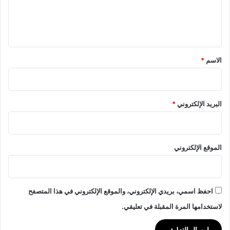
ق
ف
ل
م
ي
ي
ة
ق
ت
م
ق
ر
ة
*
الاسم
*
ا
إ
م
ف
ب
ر
-
ي
البريد الإلكتروني
*
ش
ق
ي
ي
ا
–
الموقع الإلكتروني
ف
ر
ن
س
احفظ اسمي، بريدي الإلكتروني، والموقع الإلكتروني في هذا المتصفح
ا
أ
لاستخدامها المرة المقبلة في تعليقي.
ك
د