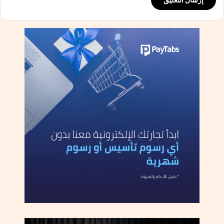
ت
م
ص
ر
ش
ر
ي
ك
ف
ي
ص
ي
ا
غ
ة
ا
ل
ن
ظ
ا
م