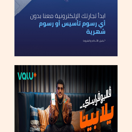
ا
د
ت
ه
ا
ا
ل
إ
ق
ل
ي
م
ي
ة