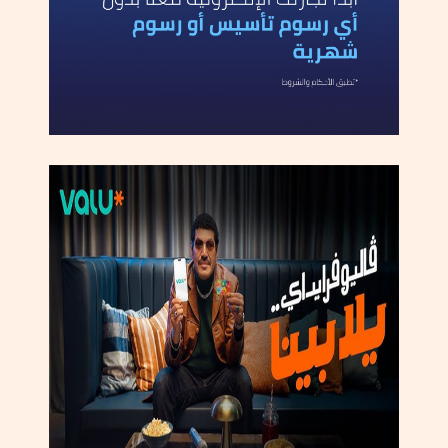
ل
ى
ا
ل
ش
ط
ط
ف
ي
ا
س
ت
ع
م
ا
ل
ا
ل
س
ل
ط