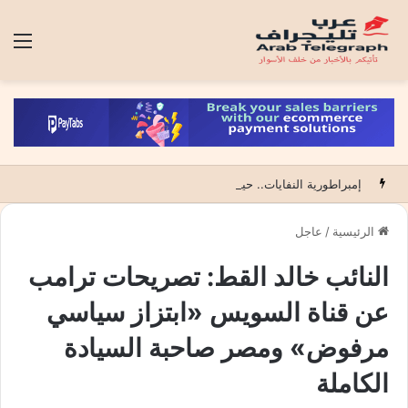
الق
إمبراطورية النفايات.. حين تتحول قذارة الكبار إلى تجارة فوق أراضي الآخرين
الرئيسية
/
عاجل
النائب خالد القط: تصريحات ترامب
عن قناة السويس «ابتزاز سياسي
مرفوض» ومصر صاحبة السيادة
الكاملة