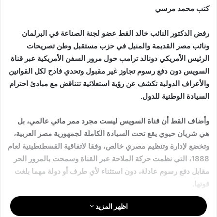
كتب محمد مرسي
رفض الدكتور النائب خالد القط عضو لجنة الصناعة في البرلمان
ونائب مصر القديمة والمنيل في حزب مستقبل وطن تصريحات
الرئيس الأمريكي دونالد ترامب حول مرور السفن الأمريكية عبر قناة
السويس دون دفع رسوم تجاوز غير مقبول وتحدي فادح لكل القوانين
والأعراف الدولية تكشف عن رؤية استعلائية تتناقض مع مبادئ احترام
السيادة الوطنية للدول.
وأضاف القط أن قناة السويس ليست مجرد ممر مائي عالمي، بل
هي شريان حيوي يقع تحت السيادة الكاملة لجمهورية مصر العربية،
وتخضع لإدارة وتنظيم مصري خالص، وفقا لاتفاقية القسطنطينية لعام
1888، التي نظمت حركة الملاحة عبر القناة وسمحت بالمرور الحر
مقابل دفع رسوم عادلة، دون استثناء لأي طرف أو دولة مهما بلغت
قوتها.
اظهر المزيد
وأوضح القط أن مطالبة ترامب بإعفاء السفن الأمريكية من دفع