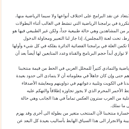
تعاد عن نقد البرامج على اختلاف أنواعها ولا سيما الرياضية منها،
كررة في برامجنا الرياضية التي تنشط في الغالب أثناء البطولات
ن المشاهدين وهي حالة طبيعية جداً، ولكن غير الطبيعي فيها هو
فرط، تحت لعنة (المجلس)، إذا جاز لنا التعبير ومحاولة الدخول
هنا تكمن العلة في برامجنا الفضائية الدائرة بفلكه في كل شيء وأولها
وازي أبداً حجم البرنامج والقناة وعدد المتابعين لها أيضاً بعد أن
ياضية والتمادي كثيراً للمحلل العربي في الحط من قيمة منتخبنا
دهم حتى وإن كان جاهلاً في معلوماته أن لا يتمادى الى حدود بعيدة
اجدنا في الكويت وتلبية دعواتهم في دواوينهم ومعايشة الأصدقاء
 الأحمر المحرم الذي لا يجوز تجاوزه إطلاقاً والتهكم عليه
لية من العرب سترون العكس تماماً في هذا الجانب وهي حالة
 ما نملك.
خسارة منتخبنا لأن المنتخب متغير من بطولة الى أخرى وقد يهزم
ة والانجرار الى هذا السياق الهابط بأساليب بعيدة كل البعد عن