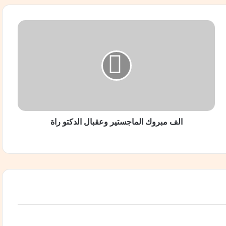
ا
ل
ف
م
ب
ر
و
ك
ا
ل
الف مبروك الماجستير وعقبال الدكتو راة
م
ا
ج
س
ت
ي
ر
و
ع