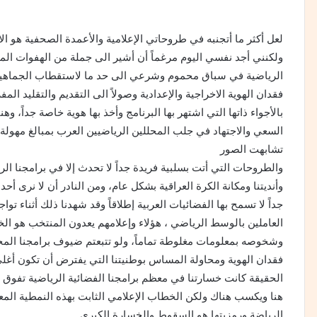
لعل أكثر ما أتجنبه في طروحاتي الإعلامية والأعمدة الصحفية هو الاب
ولكنني أجد نفسي اليوم مرغماً أن أشير الى جملة من الهفوات المت
الرياضية في سباق محموم وشرعي الى حد ما لاستقطاب الجماهير م
فقدان الهوية الاخراجية والإعدادية وصولاً الى التقديم والتقليد الم
بالأجواء ذاتها التي اشتهر بها البرنامج وأخذ بها هوية خاصة جداً، و
السعي والاجتهاد في جلب المحللين الرياضيين العرب بمبالغ مهولة لا ت
تشابهت الصور
والطروحات التي أتت بسلبية فريدة جداً لا تحدث إلا في برامجنا الر
وأنديتنا ومكانة الكرة العراقية بشكل عام، ومن النادر أن لا نرى أح
جداً لا تسمح بها الفضائيات العربية إطلاقاً وقد شهدنا ذلك أثناء تو
العاملين بالوسط الرياضي ، هؤلاء وإعلامهم يعدون المنتخب هو الخط
وشخوصه بمعلومات مغلوطة تماماً، ولو تتبعتم ضيوف برامجنا المح
فقدان الهوية ومحاولة المساس بوطنيتنا التي يفترض أن تكون أغلى
الحقيقة كانت خسارتنا في معظم برامجنا الفضائية الرياضية تفوق 
هنا ويكسب هناك ولكن الخطاب الإعلامي الثابت بهذه النمطية المعيب
الرياضة ورمزيتها هو السقوط والخسارة الكبرى.