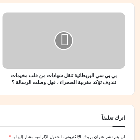
منذ يومين
حسين سالم : الموسم الكروي بدأ قبل أن يبدأ
ب
ي
ب
ي
س
منذ يومين
ي
صلاح.. هل خانه التوفيق في اختياره؟!!!
ا
ل
ب
ر
بي بي سي البريطانية تنقل شهادات من قلب مخيمات
منذ 3 أيام
ي
تندوف تؤكد مغربية الصحراء ، فهل وصلت الرسالة ؟
النشيد الوطني يُعزف 6 مرات من أجل «بنت دسوق»
ط
ا
ن
ي
منذ 3 أيام
ة
اترك تعليقاً
قصة الصفعة التي صدرت بدون شعور بعد سب الملك
ت
ن
ق
لن يتم نشر عنوان بريدك الإلكتروني.
الحقول الإلزامية مشار إليها بـ
*