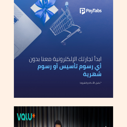
ب
و
ل
ا
ق
ا
ل
د
ك
ر
و
ر
"