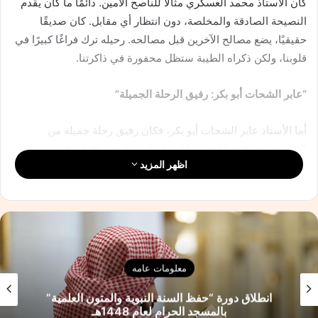
كان الأستاذ محمد العسكري مثالًا للناصح الأمين. دائمًا ما كان يقدم
النصيحة الصادقة والمخلصة، دون انتظار أي مقابل. كان صديقًا
حقيقيًا، يضع مصالح الآخرين قبل مصالحه. رحيله ترك فراغًا كبيرًا في
قلوبنا، ولكن ذكراه الطيبة ستظل محفورة في ذاكرتنا.
“عابر الشحات أبو بكر: رفيق الرحلة الجميلة”
أما الأستاذ عابر الشحات أبو بكر، فكان رفيق رحلة جميلة من
الإخلاص والتفاني. كان صديقًا مخلصًا، يجعل من كل لحظة معه ذكرى
اظهر المزيد
لا تُنسى. كان دائمًا هناك لمساعدة الآخرين، دون تردد أو انتظار
للشكر. رحيله كان صدمة كبيرة لنا جميعًا، ولكن إرثه الطيب سيظل
باقيًا في قلوبنا.
“الوداع”
معلومات عامه
في النهاية، يبقى الوداع هو الكلمة الوحيدة التي يمكن أن ننطق بها.
الوداع لصديقين عزيزين، تركوا فينا أثرًا لا يُمحى. سنظل نذكرهم
انطلاق دورة “حفظ السنة النبوية والمتون العلمية”
بالمسجد الحرام لعام 1448هـ
دائمًا، ونتمنى لهم الرحمة والمغفرة. رحم الله الأستاذ محمد