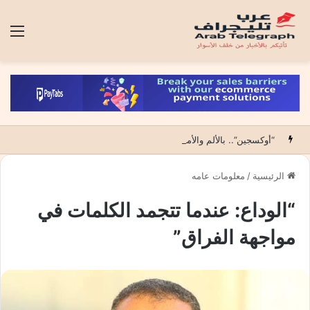
الق
“أوكسجين”.. بالألم والأمل أول عمل درامي يقتحم عالم الحروق ويكشف فلسفة قانون الفقراء (15 حلقة)
الرئيسية
/
معلومات عامه
“الوداع: عندما تتجمد الكلمات في
مواجهة الفراق”