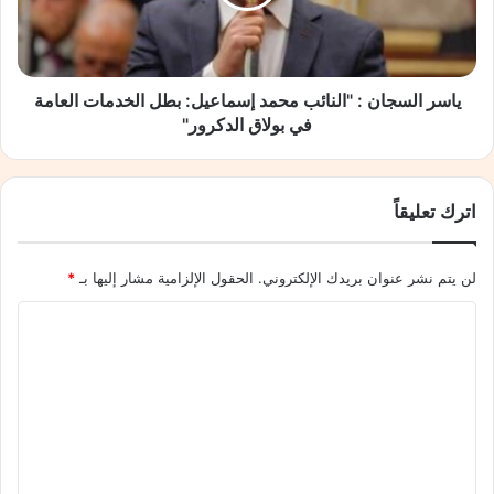
ا
ل
ع
س
ة
ج
ا
ا
ل
ن
ياسر السجان : "النائب محمد إسماعيل: بطل الخدمات العامة
م
:
في بولاق الدكرور"
ح
"
ل
ا
ي
ل
اترك تعليقاً
ة
ن
ب
ا
ي
ئ
لن يتم نشر عنوان بريدك الإلكتروني.
الحقول الإلزامية مشار إليها بـ
*
ن
ب
ا
م
ا
ل
ح
ل
ت
م
ش
د
ت
ج
إ
ع
ي
س
ع
م
ل
و
ا
ي
ا
ع