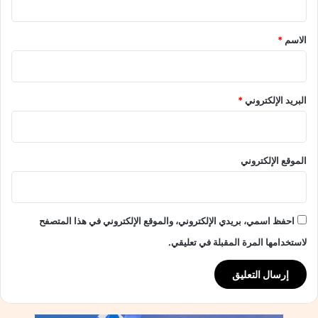
ل
ي
ق
م
ل
*
الاسم
*
ح
:
ا
ب
ر
ط
ب
ل
البريد الإلكتروني
*
ة
ا
"
ل
*
خ
د
الموقع الإلكتروني
م
ا
ت
ا
احفظ اسمي، بريدي الإلكتروني، والموقع الإلكتروني في هذا المتصفح
ل
ع
لاستخدامها المرة المقبلة في تعليقي.
ا
م
ة
ف
ي