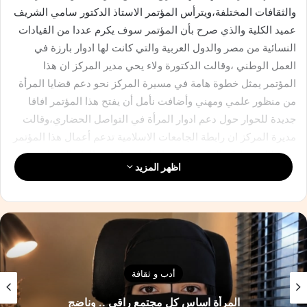
والثقافات المختلفة،ويترأس المؤتمر الاستاذ الدكتور سامي الشريف
عميد الكلية والذي صرح بأن المؤتمر سوف يكرم عددا من القيادات
النسائية من مصر والدول العربية والتي كانت لها ادوار بارزة في
العمل الوطني ،وقالت الدكتورة ولاء يحي مدير المركز ان هذا
المؤتمر يمثل خطوة هامة في مسيرة المركز نحو دعم قضايا المرأة
من منظور علمي ومهني وأضافت نأمل أن يفتح هذا المؤتمر افاقا
جديدة للحوار حول دعم ادوار المرأة في التواصل الحضاري،وقالت
مديرة المركز ان رابطة الجامعات الاسلامية تدعم أعمال هذا المؤتمر
من خلال مشاركة الدكتورة نورهان الشيخ الامين العام المساعد
اظهر المزيد
للرابطة وعضوة مجلس الشيوخ والتي تترأس الحلقة النقاشية
الثانية،كما يشارك في المؤتمر عدد من رموز القيادات النسائية
واساتذة الجامعات ومنظمات المجتمع المدني
نسخ الرابط
أدب و ثقافة
المرأة اساس كل مجتمع راقى .. وناضج