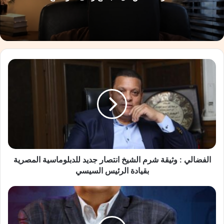
ا
ل
ف
ض
ا
ل
ي
:
و
ث
الفضالي : وثيقة شرم الشيخ انتصار جديد للدبلوماسية المصرية
ي
بقيادة الرئيس السيسي
ق
ة
ن
ش
ج
ر
ا
م
ح