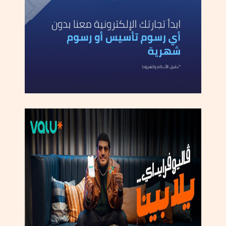
و
ي
ة
ل
ا
ع
د
ا
ء
ا
ل
م
م
ل
ك
ة
.