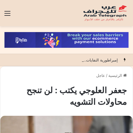
الق
إمبراطورية النفايات.. حين تتحول قذارة الكبار إلى تجارة فوق أراضي الآخرين
الرئيسية
/
عاجل
جعفر العلوجي يكتب : لن تنجح
محاولات التشويه