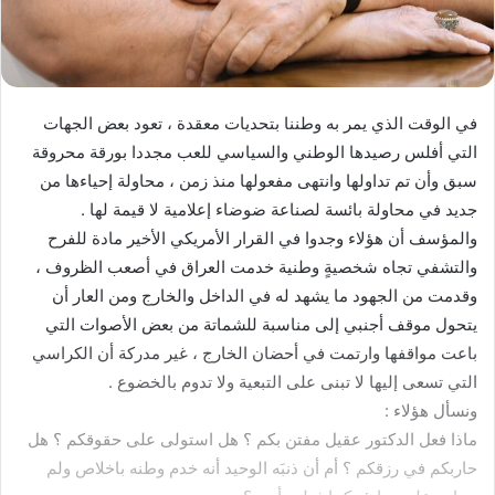
في الوقت الذي يمر به وطننا بتحديات معقدة ، تعود بعض الجهات
التي أفلس رصيدها الوطني والسياسي للعب مجددا بورقة محروقة
سبق وأن تم تداولها وانتهى مفعولها منذ زمن ، محاولة إحياءها من
جديد في محاولة بائسة لصناعة ضوضاء إعلامية لا قيمة لها .
والمؤسف أن هؤلاء وجدوا في القرار الأمريكي الأخير مادة للفرح
والتشفي تجاه شخصيةٍ وطنية خدمت العراق في أصعب الظروف ،
وقدمت من الجهود ما يشهد له في الداخل والخارج ومن العار أن
يتحول موقف أجنبي إلى مناسبة للشماتة من بعض الأصوات التي
باعت مواقفها وارتمت في أحضان الخارج ، غير مدركة أن الكراسي
التي تسعى إليها لا تبنى على التبعية ولا تدوم بالخضوع .
ونسأل هؤلاء :
ماذا فعل الدكتور عقيل مفتن بكم ؟ هل استولى على حقوقكم ؟ هل
حاربكم في رزقكم ؟ أم أن ذنبَه الوحيد أنه خدم وطنه باخلاص ولم