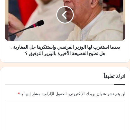
ا
د
فرنسا، وفق تعبيره.
ح
م
ي
ا
ة
ا
ا
س
نسخ الرابط
ل
ت
ج
غ
ن
ر
بعدما استغرب لها الوزير الفرنسي واستنكرها جل المغاربة .
و
ب
هل تطيح الفضيحة الأخيرة بالوزير التوفيق ؟
ب
ل
ي
ه
ة
ا
اترك تعليقاً
ل
ا
ب
ل
ي
و
لن يتم نشر عنوان بريدك الإلكتروني.
الحقول الإلزامية مشار إليها بـ
*
ر
ز
و
ي
ا
ت
ر
ل
"
ا
2
ل
ت
0
ف