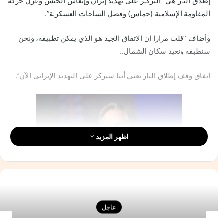
إطلاق النار هي “التركيز على تهديد إيران وإنعاش الجيش وعزل حركة
المقاومة الإسلامية (حماس) وفصل الساحات العسكرية”.
وأضاف “قلت مرارا إن الاتفاق الجيد هو الذي يمكن تطبيقه، ونحن
سنطبقه ونعيد سكان الشمال..
اتفاق وقف إطلاق النار يعني أننا سنركز على التهديد الإيراني الآن”.
اظهر المزيد
وزير الخارجية الأمريكي، أنتوني بلينكن
عاجل