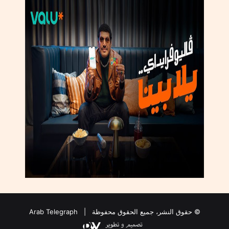
ة
ب
ا
ل
و
ز
ي
ر
ا
ل
ت
و
ف
ي
ق
؟
© حقوق النشر، جميع الحقوق محفوظة |
Arab Telegraph