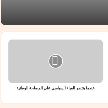
 ضد شركة عقارية: أين اختفى مشروع البناء؟
النائب عفت السادات خلال مؤتمر المصريين بالخارج: أبناء مصر في الخارج ثروة وطنية.. والمرحلة المقبلة تتطلب الاستفادة من خبراتهم
ع
ن
د
م
ا
ي
ًا لإنهاء معاناة غزة وبدء الإعمار
ن
ت
ص
ر
عندما ينتصر الغباء السياسي على المصلحة الوطنية
ا
ياط
ل
غ
ب