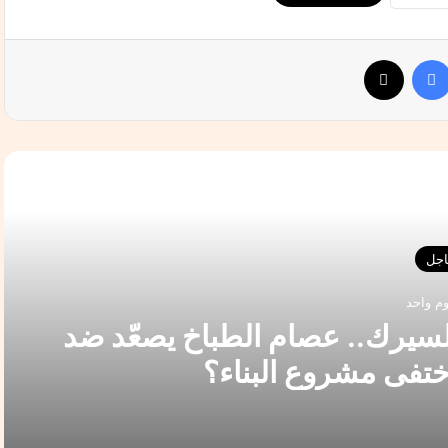
فيسبوك
‫X
التالي
جل
وم واحد
يرك.. عصام الطباخ يصعّد ضد
ختفى مشروع البناء؟