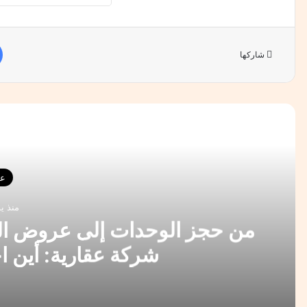
شاركها
أقرأ 
عا
منذ ي
من حجز الوحدات إلى عروض الس
شركة عقارية: أين ا