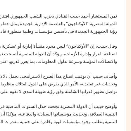
ثمن المستشار أحمد حبيب القيادي بحزب الشعب الجمهوري افتتاح ا
للدولة المصرية “الأوكتاجون” بالعاصمة الإدارية الجديدة يمثل خطو
رؤية الجمهورية الجديدة في تأسيس مؤسسات وطنية متطورة قادرة عل
وقال حبيب، إن “الأوكتاجون” ليس مجرد منشأة إدارية أو عسكرية م
لصناعة القرار وإدارة الأزمات، ويؤكد أن الدولة المصرية أصبحت تم
والاتصالات المؤمنة وسرعة تداول المعلومات، بما يعزز قدرتها على
وأضاف حبيب أن توقيت افتتاح هذا الصرح الاستراتيجي يحمل دلا
وتحديات غير تقليدية، الأمر الذي يفرض على الدول امتلاك منظومات
تواصل تطوير قدراتها الشاملة وفق رؤية طويلة المدى لا تقوم على
وأوضح حبيب أن الدولة المصرية نجحت خلال السنوات الماضية في ت
التنمية العملاقة، وتحديث مؤسساتها السيادية والدفاعية، مؤكدًا أ
التنمية يتطلب وجود مؤسسات قوية وقادرة على حماية مقدرات الدول