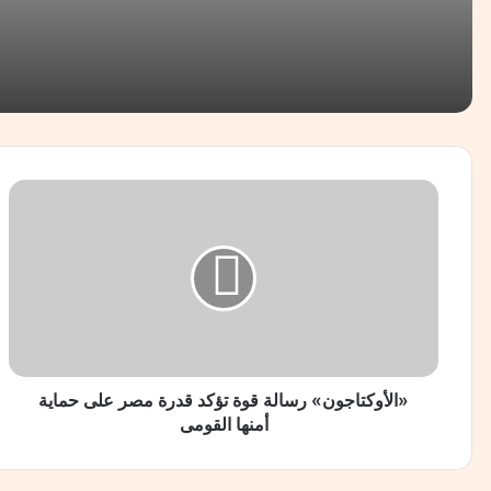
منذ يوم واحد
من حجز الوحدات إلى عروض السيرك.. عصام الطباخ يصعّد
منذ 3 أيام
«
ا
ل
أ
و
منذ 3 أيام
ك
المستشار أحمد حبيب: الدبلوماسية المصرية رسمت مسارًا آمن
ت
ا
ج
و
«الأوكتاجون» رسالة قوة تؤكد قدرة مصر على حماية
منذ 5 أيام
ن
أمنها القومى
فرغل نفوض السيسي في أي قرار يتخذه بشأن حادث دم
»
ر
س