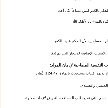
الحكم بالكفر ليس مشاعاً لكل أحد.
ُمْ لَا تَعْلَمُونَ﴾_
، و
_﴿أَطِيعُوا اللَّهَ
ابر المسلمين، لأن الحكم عليه بالكفر
الأسباب الإضافية للانتحار التي لم تُذكر
 النفسية المصاحبة لإدمان المواد:
 لديهم اكتئاب مستحدث بالمادة،
و24.4%
ذُهان
لنفسي التي تمنع طلب المساعدة.التعرض لأزمات مفاجئة: