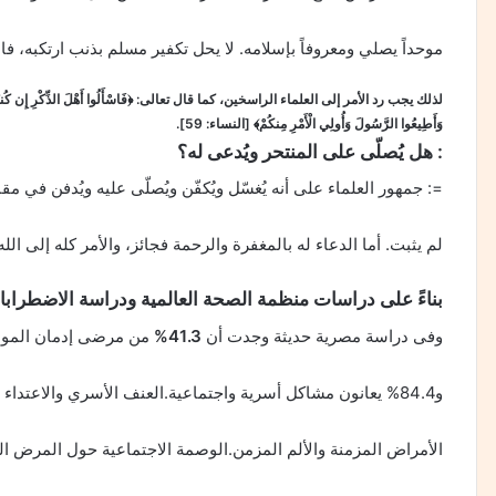
موحداً يصلي ومعروفاً بإسلامه. لا يحل تكفير مسلم بذنب ارتكبه، ف
لذلك يجب رد الأمر إلى العلماء الراسخين، كما قال تعالى
: ﴿فَاسْأَلُوا أَهْلَ الذِّكْرِ إِن كُنت
وَأَطِيعُوا الرَّسُولَ وَأُولِي الْأَمْرِ مِنكُمْ﴾
[النساء: 59].
: هل يُصلّى على المنتحر ويُدعى له؟
=: جمهور العلماء على أنه يُغسّل ويُكفّن ويُصلّى عليه ويُدفن في مق
لم يثبت. أما الدعاء له بالمغفرة والرحمة فجائز، والأمر كله إلى الله.
بناءً على دراسات منظمة الصحة العالمية ودراسة الاضطرابات
وفى دراسة مصرية حديثة وجدت أن
41.3%
من مرضى إدمان المواد
و84.4% يعانون مشاكل أسرية واجتماعية.العنف الأسري والاعتداء الجنسي والجسدي.
الأمراض المزمنة والألم المزمن.الوصمة الاجتماعية حول المرض ا