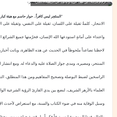
"أرقام مرعبة.. أين نقف عربياً وعالمياً في خريطة الانتحار؟"
“المنتَحِر ليس كافراً.. حوار حاسم مع هيئة كبار
الانتحار.. كلمةٌ ثقيلة على اللسان، ثقيلة على النفس، وثقيلة عل
واعتداء على أمانةٍ استودعها الله الإنسان، فحرّمتها جميع الشرائع ا
لاحظنا تصاعداً ملحوظاً في الحديث عن هذه الظاهرة، وباتت أخبا
المنتحر، ومصيره، ومدى جواز الصلاة عليه والدعاء له. ومع انتشار ا
الراسخين لضبط البوصلة وتصحيح المفاهيم.ومن هذا المنطلق، التقي
العلماء بالأزهر الشريف، لنضع بين يدي القارئ الرؤية الشرعية الوا
وسبل الوقاية منه في ضوء الكتاب والسنة، مع استعراض لأحدث الإ
والعالم.فهذا الموضوع ليس ترفاً فكرياً، بل قضية حياة وموت، وحقٌ