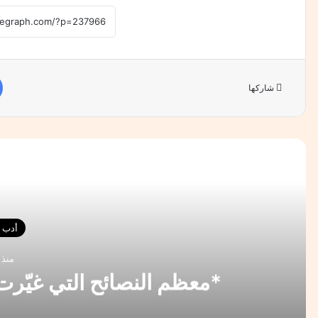
شاركها
أقرأ 
أدب و
منذ 7 أيام
*معظم النصائح التي غيّرت