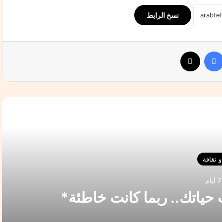
نسخ الرابط
فيسبوك
‫X
التالي
 ثقافة
 حياتك.. ربما كانت خاطئة*