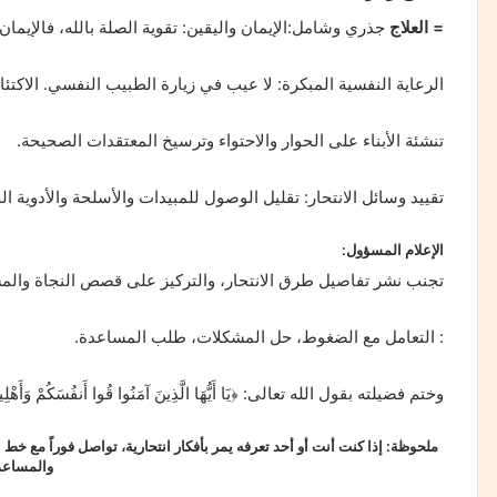
= العلاج
جذري وشامل:الإيمان واليقين: تقوية الصلة بالله، فالإيم
الرعاية النفسية المبكرة: لا عيب في زيارة الطبيب النفسي. الاك
تنشئة الأبناء على الحوار والاحتواء وترسيخ المعتقدات الصحيحة.
تقييد وسائل الانتحار: تقليل الوصول للمبيدات والأسلحة والأدوية ا
الإعلام المسؤول:
تجنب نشر تفاصيل طرق الانتحار، والتركيز على قصص النجاة والمسا
: التعامل مع الضغوط، حل المشكلات، طلب المساعدة.
وختم فضيلته بقول الله تعالى: ﴿يَا أَيُّهَا الَّذِينَ آمَنُوا قُوا أَنفُسَكُمْ وَأَهْلِيكُم
والمساعد