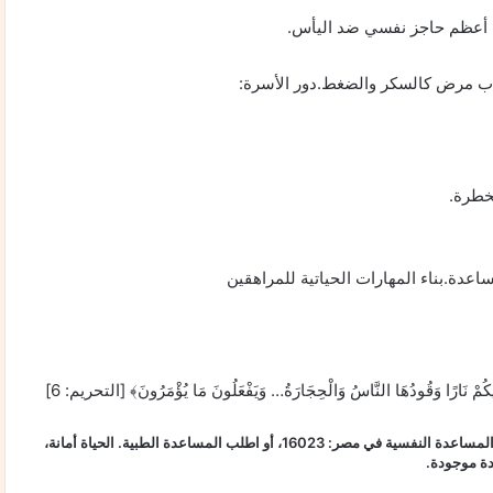
ان أعظم حاجز نفسي ضد اليأس.
تئاب مرض كالسكر والضغط.دور الأسرة:
لخطرة.
عدة.بناء المهارات الحياتية للمراهقين
ْ نَارًا وَقُودُهَا النَّاسُ وَالْحِجَارَةُ… وَيَفْعَلُونَ مَا يُؤْمَرُونَ﴾ [التحريم: 6]
ملحوظة: إذا كنت أنت أو أحد تعرفه يمر بأفكار انتحارية، تواصل فوراً مع خط المساعدة النفسية في مصر: 16023، أو اطلب المساعدة الطبية. الحياة أمانة،
ة موجودة.