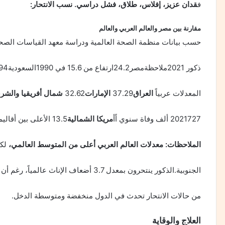
ف
قدان عزيز، إفلاس، طلاق، فشل دراسي. نسب الانتحار:
مقارنة بين مصر والعالم العربي والعالم
حسب بيانات منظمة الصحة العالمية ودراسة معهد القياسات الصحية منطقة مع
ذكور 2021ملاحظةمصر24.2ارتفاع من 15.6 في 1990السعودية31.94تضاعف تقريباً منذ 1990ا
المعدلات عربياً
العراق
37.29
الإمارات
32.62
شمال أفريقيا والشر
2021727 ألف وفاة سنوي اًأ
مريكا الشمالية
13.5 الأعلى بين أقاليم منظمة الصحة العالمية
الملاحظات: معدلات العالم العربي أعلى من المتوسط العالمي،
لكن
الجنوبية.الذكور ينتحرون بمعدل 3.7 أضعاف الإناث عالمياً، رغم أن محاولات الانتحار أكثر بين النساء.73%
من حالات الانتحار تحدث في الدول منخفضة ومتوسطة الدخل.
العلاج والوقاية