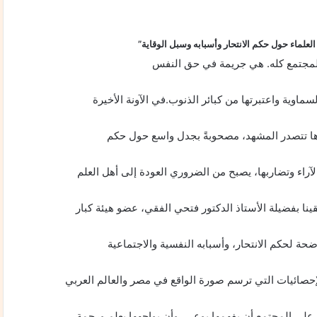
 العلماء حول حكم الانتحار وأسبابه وسبل الوقاية”
ى المجتمع كله. هي جريمة في حق النفس
لسماوية واعتبرتها من كبائر الذنوب.في الآونة الأخيرة
رها تتصدر المشهد، مصحوبةً بجدل واسع حول حكم
لآراء وتضاربها، يصبح من الضروري العودة إلى أهل العلم
نا بفضيلة الأستاذ الدكتور فتحي الفقي، عضو هيئة كبار
ضحة لحكم الانتحار، وأسبابه النفسية والاجتماعية
حصائيات التي ترسم صورة الواقع في مصر والعالم العربي
 على المجتمع أن يفهمها بوعي، وأن يواجهها بعلم ورحمة.