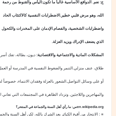
ج: نعم. الدوافع الأساسية غالباً ما تكون:اليأس والقنوط من رحمة
الله، وهو مرض قلبي خطير.الاضطرابات النفسية كالاكتئاب الحاد
واضطرابات الشخصية، والفصام.الإدمان على المخدرات والكحول
الذي يضعف الإدراك ويزيد العزلة.
المشكلات المادية والاجتماعية والاقتصادية:
ديون، بطالة، تفك أسر
طلاق، عنف منزلي.التنمر والضغوط النفسية في المدرسة أو العمل
أو على وسائل التواصل.الشعور بالعزلة وفقدان الانتماء، خصوصاً ل
والمهاجرين واللاجئين. وتزداد الظاهرة في المجتمعات التي تعاني
en.wikipedia.orgس: ما رأي أهل السنة والجماعة في المنتحر؟
=
: الانتحار من أقبح الكبائر بعد الشرك بالله، لكن أهل السنة والجما