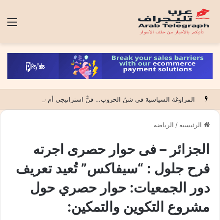
الق
المراوغة السياسية في شنّ الحروب… فنٌّ استراتيجي أم فخٌّ لابتلاع الضحية؟
الرئيسية
/
الرياضة
الجزائر – فى حوار حصرى اجرته
فرح جلول : “سيفاكس” تُعيد تعريف
دور الجمعيات: حوار حصري حول
مشروع التكوين والتمكين: