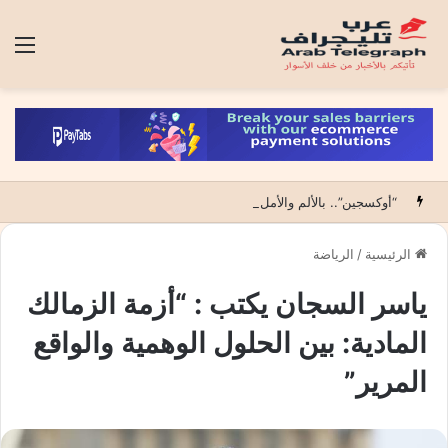
الق
“أوكسجين”.. بالألم والأمل أول عمل درامي يقتحم عالم الحروق ويكشف فلسفة قانون الفقراء (15 حلقة)
الرئيسية
/
الرياضة
ياسر السجان يكتب : “أزمة الزمالك
المادية: بين الحلول الوهمية والواقع
المرير”