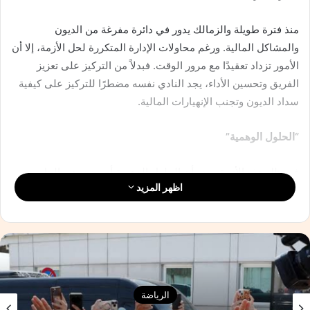
منذ فترة طويلة والزمالك يدور في دائرة مفرغة من الديون
والمشاكل المالية. ورغم محاولات الإدارة المتكررة لحل الأزمة، إلا أن
الأمور تزداد تعقيدًا مع مرور الوقت. فبدلاً من التركيز على تعزيز
الفريق وتحسين الأداء، يجد النادي نفسه مضطرًا للتركيز على كيفية
سداد الديون وتجنب الإنهيارات المالية.
“الحلول الوهمية”
في ظل هذه الأزمة، يبدو أن الحلول الوهمية أصبحت هي الحل
اظهر المزيد
المفضل لإدارة النادي. فبدلاً من اتخاذ قرارات جريئة وحاسمة
لمواجهة الأزمة، نجد أن الإدارة تبحث عن حلول سريعة ومؤقتة قد
تقدم راحة مؤقتة ولكنها لا تحل المشكلة من جذورها. وهذا ما يجعل
الأزمة تزداد تعقيدًا مع مرور الوقت.
“الخروج من الأزمة”
الرياضة