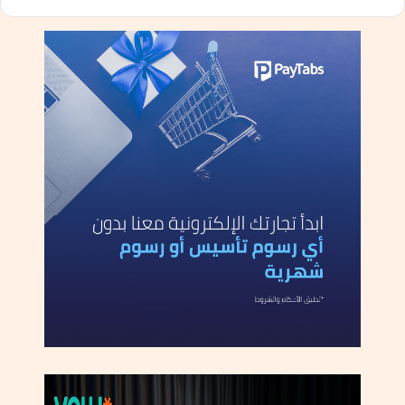
ل
م
ج
م
و
ع
ا
ت
ر
غ
م
ا
ل
ح
ك
م
ا
ل
ك
ا
ر