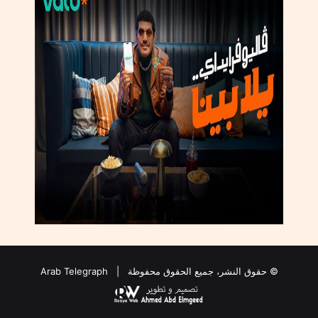
ث
ي
و
ا
ل
م
ف
ا
ج
أ
ت
© حقوق النشر، جميع الحقوق محفوظة |
Arab Telegraph