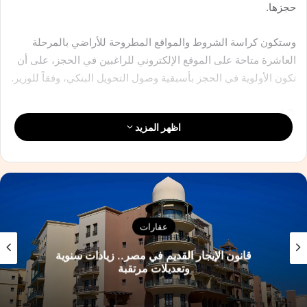
حجزها.
وستكون كراسة الشروط والمواقع المطروحة للأراضي بالمرحلة
العاشرة متاحة على الموقع الإلكتروني للراغبين في الحجز، على أن
تكون الأولوية في الحجز بأسبقية وصول التحويل البنكي، وفقاً للوزير.
13 مدينة
اظهر المزيد
وأشار وزير الإسكان إلى أن الأراضي التي تم طرحها بالمرحلة
العاشرة بمشروع بيت الوطن تشمل مدن (القاهرة الجديدة – 6
أكتوبر – الشيخ زايد – العاشر من رمضان – دمياط الجديدة –
السادات – 15 مايو – أكتوبر الجديدة – العبور الجديدة – حدائق
العاصمة – المنيا الجديدة – أسوان الجديدة – قنا الجديدة).
عقارات
وأكد الشربيني، حرص وزارة الإسكان على إتاحة الفرصة لأكبر عدد
قانون الإيجار القديم في مصر.. زيادات سنوية
من المصريين المقيمين بالخارج لتحقيق رغبتهم في تملك وبناء
وتعديلات مرتقبة
مسكنهم الخاص، وربطهم بوطنهم الأم، مشيراً إلى أن مشروع «بيت
الوطن» للمصريين العاملين بالخارج حقق نجاحاً كبيراً، ولاقى إقبالاً