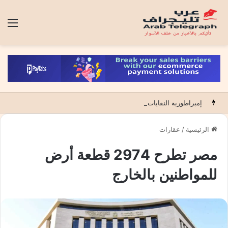
الق
إمبراطورية النفايات.. حين تتحول قذارة الكبار إلى تجارة فوق أراضي الآخرين
الرئيسية
/
عقارات
مصر تطرح 2974 قطعة أرض
للمواطنين بالخارج