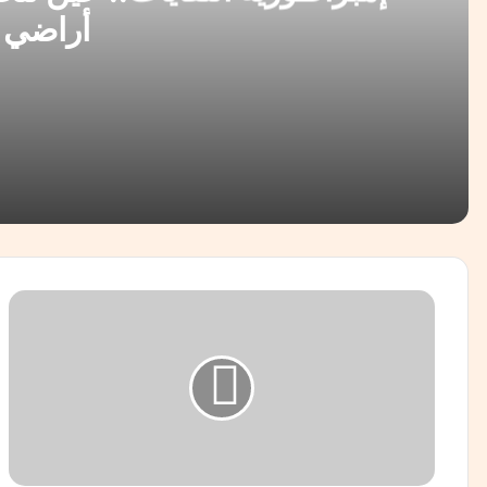
أراضي ا
منذ 21 ساعة
إمبراطورية النفايات.. حين تتحول قذارة الكبار إلى تجارة
منذ 22 ساعة
التحالف السعودي ـ التركي ـ الباكستاني: هل وُلِد «الناتو 
ه
و
ل
ي
و
منذ يومين
و
الدولة تصفق لمن؟.. حين يغيب أصحاب الإنجاز ويحضر أص
د
ت
و