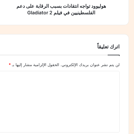
ا
هوليوود تواجه انتقادات بسبب الرقابة على دعم
منذ يومين
ج
الفلسطينيين في فيلم Gladiator 2
من مكة.. السعودية وتركيا وباكستان توقع اتفاق دفاع مش
ه
ا
ن
ت
منذ 3 أيام
ق
اترك تعليقاً
د. محمد كشك يكتب : حكاية سفير.
ا
د
ا
لن يتم نشر عنوان بريدك الإلكتروني.
الحقول الإلزامية مشار إليها بـ
*
ت
ب
ا
س
ل
ب
ت
ب
ا
ع
ل
ل
ر
ق
ي
ا
ق
ب