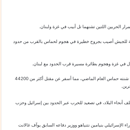
ر الحربين اللتين تشنهما تل أبيب في غزة ولبنان.
ابعة للجيش أصيب بجروح خطيرة في هجوم لحماس بالقرب من حدود
ل في غزة وهجوم بطائرة مسيرة قرب الحدود مع لبنان.
شنت إسرائيل حرباً إبادة جماعية على قطاع غزة في أعقاب هجوم شنته حماس العام الماضي، مما أسفر عن مقتل أكثر من 44200
ف أنحاء البلاد، في تصعيد للحرب عبر الحدود بين إسرائيل وحزب
 الإسرائيلي بنيامين نتنياهو ووزير دفاعه السابق يوآف غالانت