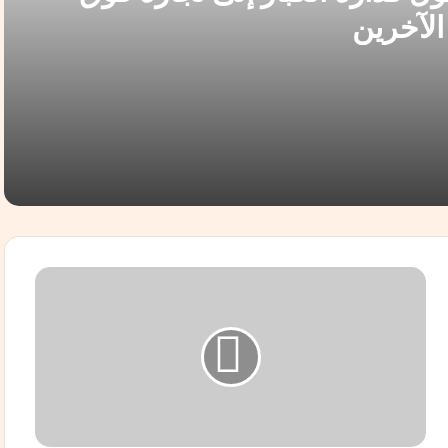
لآخرين
 فوق أراضي الآخرين
الإسلامي»؟ وماذا يعني ذلك للبنان؟
ا
ل
ب
ا
ب
ا
حاب الضجيج؟؟!!
ف
ر
ن