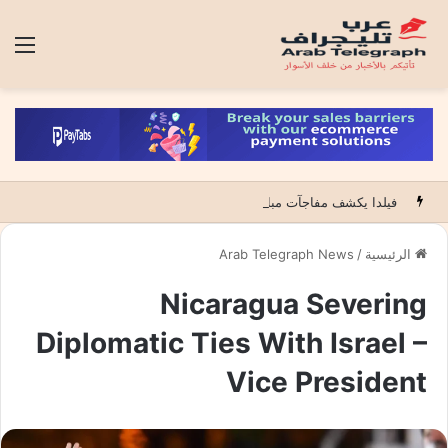
الق
فيلدا يكشف مفاجآت مباراة لبؤات الاطلس ضد الجنوب افريقيات والتي قد تؤهلهن للوصول لكأس العالم
الرئيسية
/
Arab Telegraph News
Nicaragua Severing
Diplomatic Ties With Israel –
Vice President