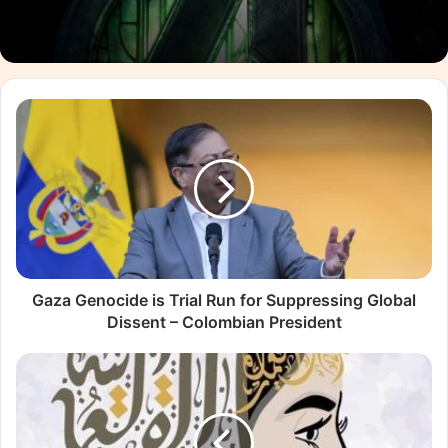
Gaza
Genocide
is
Trial
Run
for
Suppressing
Global
Dissent
–
Gaza Genocide is Trial Run for Suppressing Global
Colombian
Dissent – Colombian President
President
يوم
المرأة
العُمانية
يجسّد
واقع