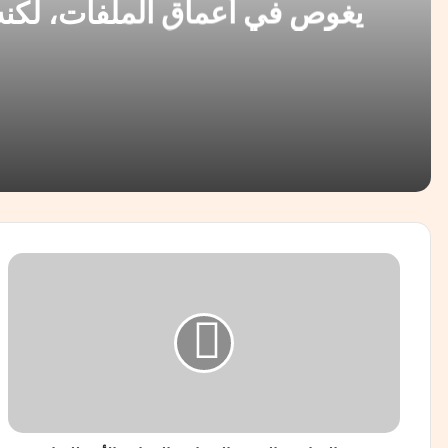
يغوص في أعماق الملفات، لكنه 
عن الإنسان، والحل، والفرصة،
يقف ب
منذ 11 ساعة
منذ يوم واحد
*حين تتكلم الرمال.. إفريقيا المنسية* *إفريقيا ليست من الع
ب
س
م
ة
ا
منذ يومين
ل
أسرار الهروب الكبير نحو سبتة و مليلية المحتلتين
ج
ن
ا