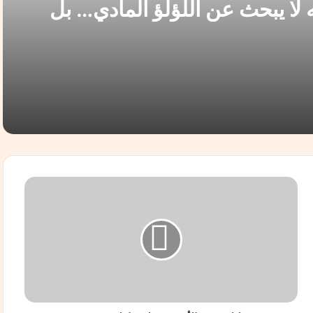
لا يبحث عن اللؤلؤ المادي… بل
 والمصري الذي يحتاج إلى من
جانبه.
د. محمد كشك : السفير ضياء حماد .. رجل الدبلوماسية الذي يغوص في أعماق الملفات، لكنه لا يبحث عن اللؤلؤ المادي… بل عن الإنسان، والحل، والفرصة، والمصري الذي يحتاج إلى من يقف بجانبه.
الم الثالث.. بل العالم الذي نُهب أولًا*
ق
ل
ب
ك
و
ق
ت
ا
ل