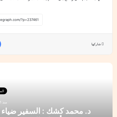
شاركها
أقرأ 
الس
منذ 11 ساعة
د. محمد كشك : السفير ضياء ح