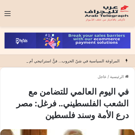
الق
المراوغة السياسية في شنّ الحروب… فنٌّ استراتيجي أم فخٌّ لابتلاع الضحية؟
الرئيسية
/
عاجل
في اليوم العالمي للتضامن مع
الشعب الفلسطيني.. فرغل: مصر
درع الأمة وسند فلسطين