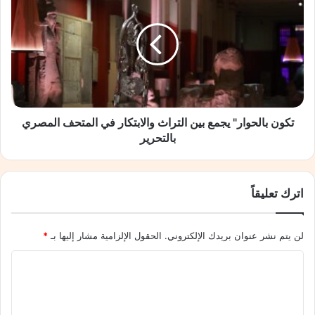
s
ك
’
و
B
ن
e
ب
g
ا
i
ل
n
ح
n
و
i
ا
تكون بالحوار" يجمع بين التراث والابتكار في المتحف المصري
n
ر
بالتحرير
g
"
s
ي
t
ج
اترك تعليقاً
o
م
a
ع
V
ب
لن يتم نشر عنوان بريدك الإلكتروني.
الحقول الإلزامية مشار إليها بـ
*
i
ي
s
ن
ا
i
ا
o
ل
ل
n
ت
ت
T
ر