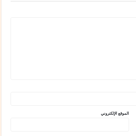
ي
ب
ت
ن
ش
ي
ط
ا
ل
ح
ي
ا
ة
ا
ل
ح
ز
ب
الموقع الإلكتروني
ي
ة
ب
د