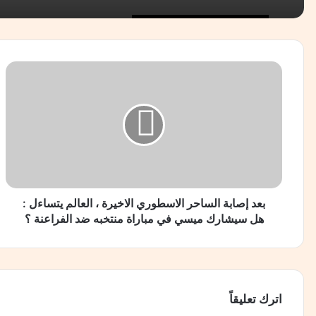
ب
ع
د
إ
ص
ا
ب
ة
ا
ل
بعد إصابة الساحر الاسطوري الاخيرة ، العالم يتساءل :
س
هل سيشارك ميسي في مباراة منتخبه ضد الفراعنة ؟
ا
ح
ر
ا
ل
اترك تعليقاً
ا