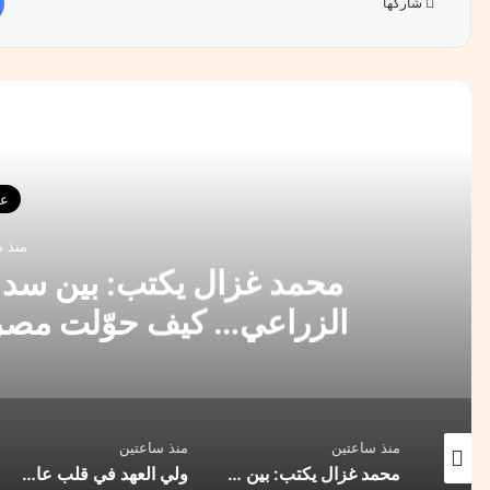
شاركها
أقرأ 
عا
منذ 
محمد غزال يكتب: بين سد 
الزراعي… كيف حوّلت مصر 
استرا
منذ ساعتين
منذ ساعتين
المراوغة السياسية في شنّ الحروب… فنٌّ استراتيجي أم فخٌّ لابتلاع الضحية؟
محمد غزال يكتب: بين سد النهضة ومشروعات التوسع الزراعي… كيف حوّلت مصر التحديات المائية إلى فرص استراتيجية؟
ولي العهد في قلب عاصفة افتعلها كابرانات ومخابرات الجزائر ، وهذا رد المغاربة الاحرار .