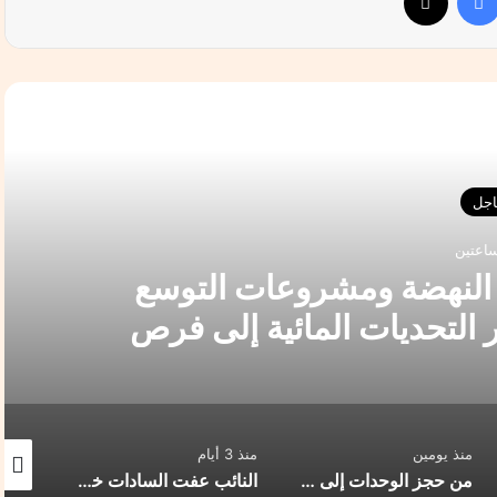
التالي
جل
ساعتين
النهضة ومشروعات التوسع
التحديات المائية إلى فرص
تيجية؟
منذ يومين
منذ 3 أيام
منذ ساع
من حجز الوحدات إلى عروض السيرك.. عصام الطباخ يصعّد ضد شركة عقارية: أين اختفى مشروع البناء؟
النائب عفت السادات خلال مؤتمر المصريين بالخارج: أبناء مصر في الخارج ثروة وطنية.. والمرحلة المقبلة تتطلب الاستفادة من خبراتهم