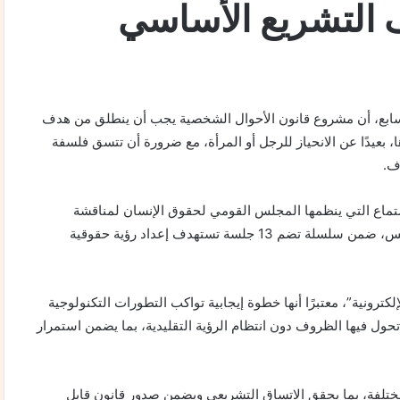
التشريع الأساسي
سابع، أن مشروع قانون الأحوال الشخصية يجب أن ينطلق من هدف
عيدًا عن الانحياز للرجل أو المرأة، مع ضرورة أن تتسق فلسفة
ف.
تماع التي ينظمها المجلس القومي لحقوق الإنسان لمناقشة
مشروعات قوانين الأحوال الشخصية، بمقر المجلس بالتجمع الخامس، ضمن سلسلة تضم 13 جلسة تستهدف إعداد رؤية حقوقية
ترونية”، معتبرًا أنها خطوة إيجابية تواكب التطورات التكنولوجية
ول فيها الظروف دون انتظام الرؤية التقليدية، بما يضمن استمرار
تلفة، بما يحقق الاتساق التشريعي ويضمن صدور قانون قابل