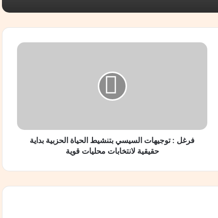
ف
ر
غ
ل
:
ت
و
ج
ي
ه
فرغل : توجيهات السيسي بتنشيط الحياة الحزبية بداية
ا
حقيقية لانتخابات محليات قوية
ت
ا
ل
س
ي
س