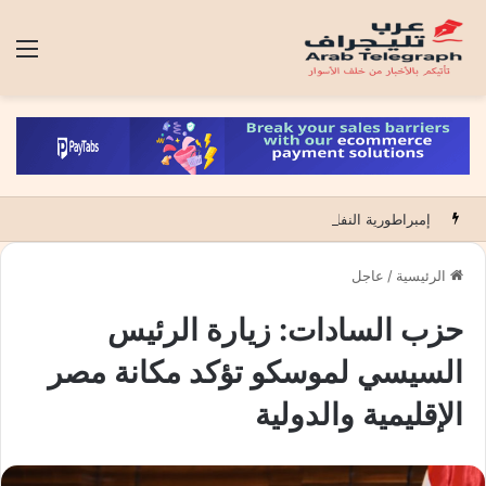
الق
إمبراطورية النفايات.. حين تتحول قذارة الكبار إلى تجارة فوق أراضي الآخرين
الرئيسية
/
عاجل
حزب السادات: زيارة الرئيس
السيسي لموسكو تؤكد مكانة مصر
الإقليمية والدولية