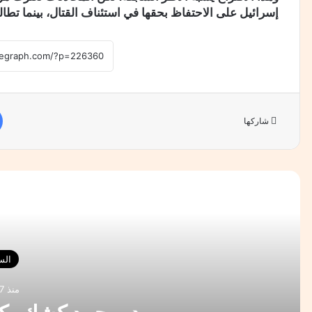
إسرائيل على الاحتفاظ بحقها في استئناف القتال، بينما تطا
شاركها
أقرأ 
الس
منذ 17 ساعة