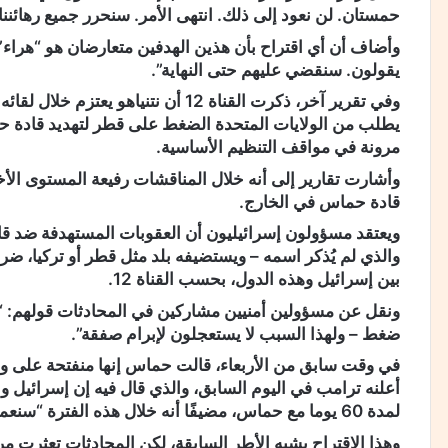
حمستان. لن نعود إلى ذلك. انتهى الأمر. سنحرر جميع رهائننا”
وأضاف أن أي اقتراح بأن هذين الهدفين متعارضان هو “هراء”، وت
يقولون. سنقضي عليهم حتى النهاية”.
وفي تقرير آخر، ذكرت القناة 12 أن نتني
يطلب من الولايات المتحدة الضغط على قطر لتهديد قادة حما
مرونة في مواقف التنظيم الأساسية.
وأشارت تقارير إلى أنه خلال المناقشات رفيعة المستوى الأخي
قادة حماس في الخارج.
ويعتقد مسؤولون إسرائيليون أن العقوبات المستهدفة ضد قاد
والذي لم يُذكر اسمه – ويستضيفه بلد مثل قطر أو تركيا، ضر
بين إسرائيل وهذه الدول، بحسب القناة 12.
ونقل عن مسؤولين أمنيين مشاركين في المحادثات قولهم: “ق
ضغط – ولهذا السبب لا يستعجلون لإبرام صفقة”.
في وقت سابق من الأربعاء، قالت حماس إنها منفتحة على وقف 
أعلنه ترامب في اليوم السابق، والذي قال فيه إن إسرائيل 
لمدة 60 يوما مع حماس، مضيفًا أنه خلال هذه الفترة “سنعمل مع جميع الأطراف لإنهاء الحرب”.
وهذا الاقتراح يشبه الأطر السابقة، لكن المحادثات تعثرت مر