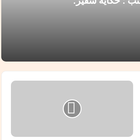
ة سفير.
الم الثالث.. بل العالم الذي نُهب أولًا*
ق
ت
ل
ى
ب
ص
ف
و
ف