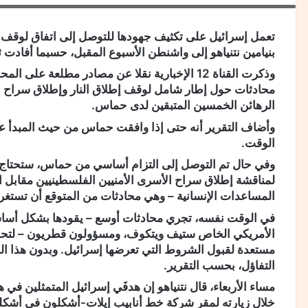
تعمل إسرائيل على تكثيف جهودها للتوصل إلى اتفاق لوقف إط
بنيامين نتنياهو إلى واشنطن الأسبوع المقبل، حسبما أفادت ثل
وذكرت القناة 12 الإخبارية نقلا عن مصادر مطلعة 
محادثات حول إطار شامل لوقف إطلاق النار وإطلاق سراح ا
الرهائن الخمسين المتبقين لدى حماس.
وأضاف التقرير أنه حتى إذا وافقت حماس من حيث المبدأ عل
الوقت.
وفي حال تم التوصل إلى التزام أساسي من حماس، ستحتاج ال
لمناقشة إطلاق سراح الأسرى الأمنيين الفلسطينيين مقابل 
المساعدات الإنسانية – وهي محادثات من المتوقع أن تستغر
في الوقت نفسه، تجري محادثات أوسع – يقودها بشكل أساسي
الأمريكي الخاص ستيف ويتكوف، ومسؤولون قطريون – لتحديد
مستعدة لقبول الشروط التي تعرضها إسرائيل. وبدون هذا ال
التفاؤل، بحسب التقرير.
مساء الأربعاء، قال نتنياهو إن هدفَي إسرائيل المتمثلين في
خلال زيارته لمقر شركة خط أنابيب إيلات-أشكلون في أشكلو