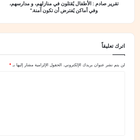
:
تقرير صادم : الأطفال يُقتلون في منازلهم، و مدارسهم،
منذ يومين
ا
وفي أماكن يُفترض أن تكون آمنة."
آب… عندما يُقتل الوطن مرتين
ل
أ
ط
ف
منذ 3 أيام
ا
اترك تعليقاً
حين تتقاطع نار غزة مع حسابات واشنطن ودمياط وطاولة
ل
يُ
ق
لن يتم نشر عنوان بريدك الإلكتروني.
الحقول الإلزامية مشار إليها بـ
*
ت
ل
ا
و
ل
ن
ت
ف
ي
ع
م
ل
ن
ا
ي
ز
ق
ل