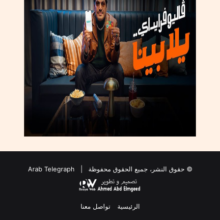
م
د
د
و
ي
ل
ن
ي
ة
ة
ل
ل
ك
ت
ا
ب
© حقوق النشر، جميع الحقوق محفوظة |
Arab Telegraph
الرئيسية
تواصل معنا