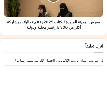
ء
ل
”
م
ت
د
ق
ي
د
ن
معرض المدينة المنورة للكتاب 2025 يختتم فعالياته بمشاركة
م
ة
أكثر من 300 دار نشر محلية ودولية
و
ا
ر
ل
ش
م
اترك تعليقاً
ة
ن
“
و
ا
ر
لن يتم نشر عنوان بريدك الإلكتروني.
الحقول الإلزامية مشار إليها بـ
*
ل
ة
ت
ل
ا
م
ل
ي
ل
ك
ي
ت
ت
ز
ا
ع
ب
ب
ي
2
ل
ن
0
ي
ا
2