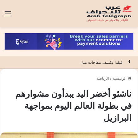
الق
فيلدا يكشف مفاجآت مباراة لبؤات الاطلس ضد الجنوب افريقيات والتي قد تؤهلهن للوصول لكأس العالم
الرئيسية
/
الرياضة
ناشئو أخضر اليد يبدأون مشوارهم
في بطولة العالم اليوم بمواجهة
البرازيل