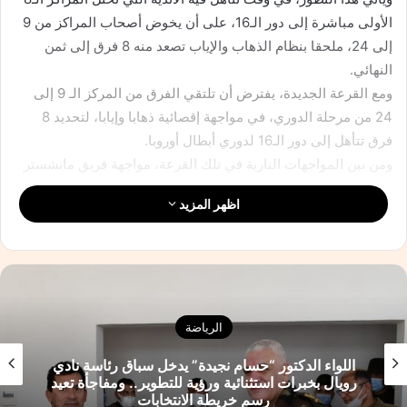
الأولى مباشرة إلى دور الـ16، على أن يخوض أصحاب المراكز من 9
إلى 24، ملحقا بنظام الذهاب والإياب تصعد منه 8 فرق إلى ثمن
النهائي.
ومع القرعة الجديدة، يفترض أن تلتقي الفرق من المركز الـ 9 إلى
24 من مرحلة الدوري، في مواجهة إقصائية ذهابا وإيابا، لتحديد 8
فرق تتأهل إلى دور الـ16 لدوري أبطال أوروبا.
ومن بين المواجهات النارية في تلك القرعة، مواجهة فريق مانشستر
سيتي الإنجليزي بريال مدريد الإسباني، فيما ستقام المباريات
اظهر المزيد
الإقصائية المؤهلة لدور الـ16 في المواعيد التالية، الذهاب يومي 11
و12 فبراير/ شباط المقبل، والإياب 18 أو 19 فبراير المقبل.
وجاءت القرعة كالتالي:
باريس سان جيرمان × بريست
موناكو × بنفيكا
الرياضة
فينورد × ميلان
اللواء الدكتور “حسام نجيدة” يدخل سباق رئاسة نادي
ريال مدريد × مانشستر سيتي
رويال بخبرات استثنائية ورؤية للتطوير.. ومفاجأة تعيد
بايرن ميونخ × سيلتك
رسم خريطة الانتخابات