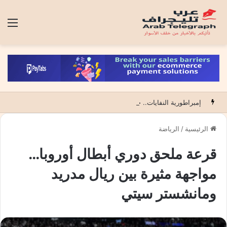
الق
إمبراطورية النفايات.. حين تتحول قذارة الكبار إلى تجارة فوق أراضي الآخرين
الرئيسية
/
الرياضة
قرعة ملحق دوري أبطال أوروبا…
مواجهة مثيرة بين ريال مدريد
ومانشستر سيتي